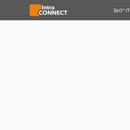
IT. Einf
360° 
Wir kümmern uns um Ihre
Als externe IT-Abteilung oder mit automat
wir Ihr IT-Team – mit klaren Strategien, st
innovativen Technologien.
JETZT KENNENLERNGESPRÄCH VERE