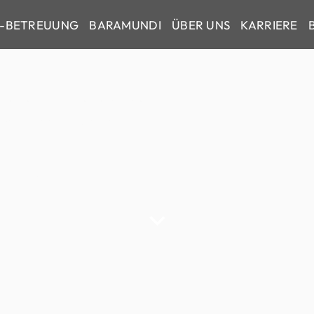
ach. Klar.
IT-BETREUUNG
BARAMUNDI
ÜBER UNS
KARRIERE
 IT.
isierten Lösungen entlasten
rukturierten Prozessen und
INBAREN