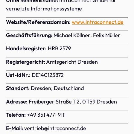
Unternehmensname:
IntraConnect GmbH für
vernetzte Informationssysteme
Website/Referenzdomain:
www.intraconnect.de
Geschäftsführung:
Michael Köllner; Felix Müller
Handelsregister:
HRB 2579
Registergericht:
Amtsgericht Dresden
Ust-IdNr.:
DE140125872
Standort:
Dresden, Deutschland
Adresse:
Freiberger Straße 112, 01159 Dresden
Telefon:
+49 351 4771 911
E-Mail:
vertrieb@intraconnect.de